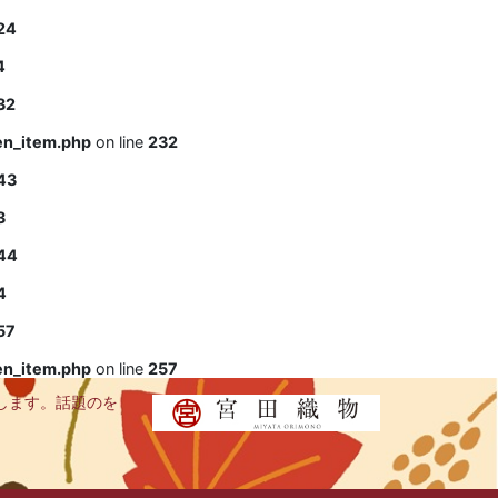
24
4
32
en_item.php
on line
232
43
3
44
4
57
en_item.php
on line
257
します。話題のを