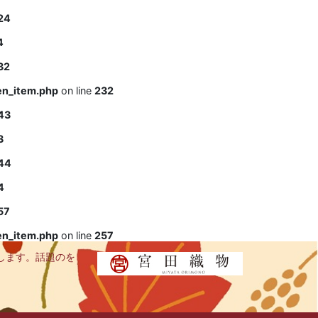
24
4
32
en_item.php
on line
232
43
3
44
4
57
en_item.php
on line
257
します。話題のを