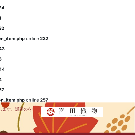
24
4
32
en_item.php
on line
232
43
3
44
4
57
en_item.php
on line
257
します。話題のを