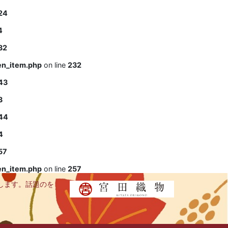
24
4
32
en_item.php
on line
232
43
3
44
4
57
en_item.php
on line
257
します。話題のを