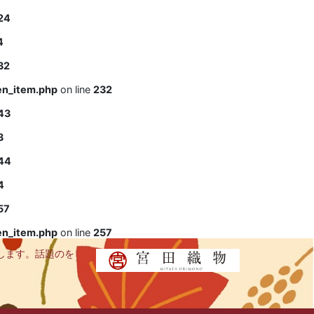
24
4
32
en_item.php
on line
232
43
3
44
4
57
en_item.php
on line
257
します。話題のを