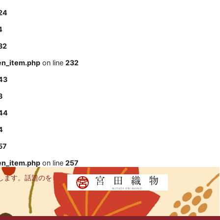
24
4
32
en_item.php
on line
232
43
3
44
4
57
en_item.php
on line
257
します。話題のを