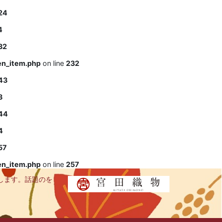
24
4
32
en_item.php
on line
232
43
3
44
4
57
en_item.php
on line
257
します。話題のを