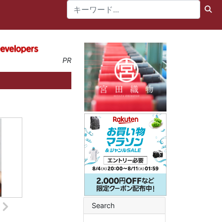
PR
Search