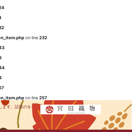
24
4
32
en_item.php
on line
232
43
3
44
4
57
en_item.php
on line
257
します。話題のを