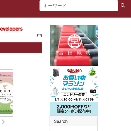
PR
Search