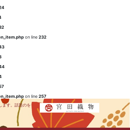
24
4
32
en_item.php
on line
232
43
3
44
4
57
en_item.php
on line
257
します。話題のを