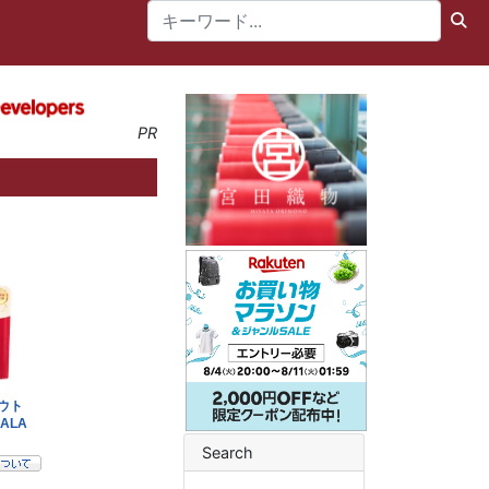
PR
Search