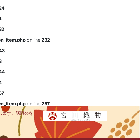
24
4
32
en_item.php
on line
232
43
3
44
4
57
en_item.php
on line
257
します。話題のを