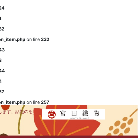
24
4
32
en_item.php
on line
232
43
3
44
4
57
en_item.php
on line
257
します。話題のを