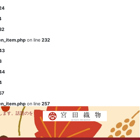
24
4
32
en_item.php
on line
232
43
3
44
4
57
en_item.php
on line
257
します。話題のを