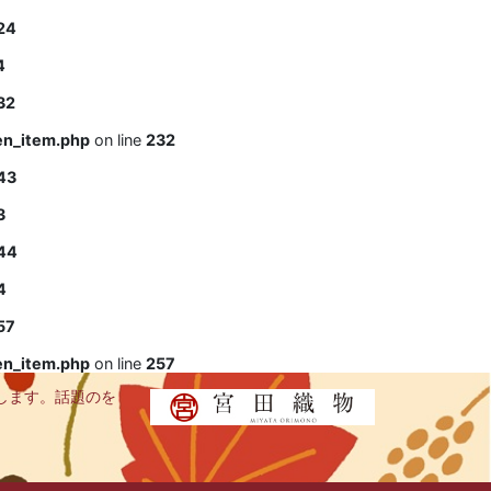
24
4
32
en_item.php
on line
232
43
3
44
4
57
en_item.php
on line
257
します。話題のを