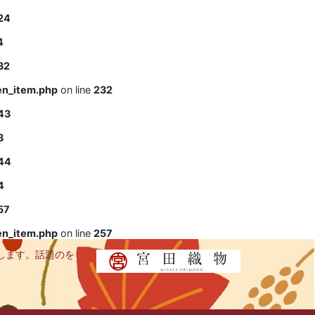
24
4
32
en_item.php
on line
232
43
3
44
4
57
en_item.php
on line
257
します。話題のを