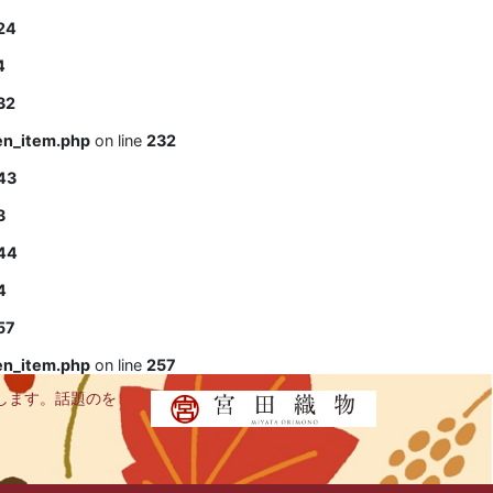
24
4
32
en_item.php
on line
232
43
3
44
4
57
en_item.php
on line
257
します。話題のを