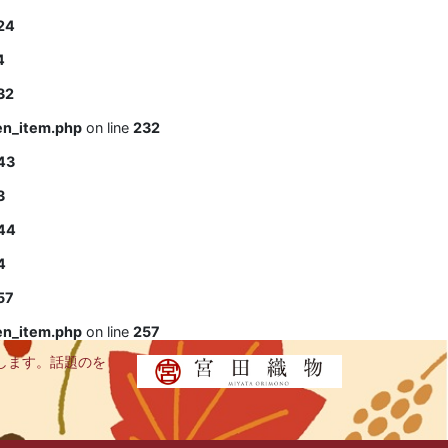
24
4
32
en_item.php
on line
232
43
3
44
4
57
en_item.php
on line
257
します。話題のを