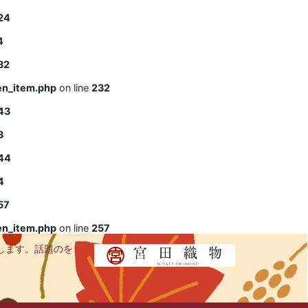
24
4
32
en_item.php
on line
232
43
3
44
4
57
en_item.php
on line
257
します。話題のを