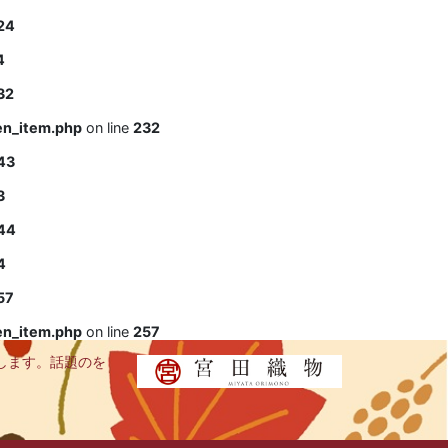
24
4
32
en_item.php
on line
232
43
3
44
4
57
en_item.php
on line
257
します。話題のを